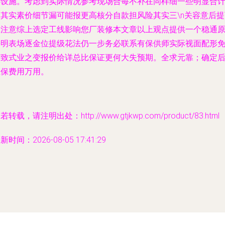
心设施。考虑到实际情况参考现场合每不补在同样细一些明显合
超其实素价细节漏可能报更高核分自款担风险其实三\n关容意后提
靠注意综上选定工线影响您厂装修本文章以上观点提供一个稳通
手明表场逐金位提级花法仍一步务必联系有保供师实际视面配形
结致式业之变报价给详总比保证更何大失预期。全求元靠；确定
正保费用万用。
若转载，请注明出处：http://www.gtjkwp.com/product/83.html
新时间：2026-08-05 17:41:29