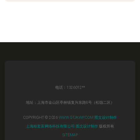
电话：1326012**
地址：上海市金山区亭林镇复兴东路8号（松隐二区）
COPYRIGHT © 2026
WWW.GTJKWP.COM
图文设计制作
上海桂套富网络科技有限公司
图文设计制作
版权所有
SITEMAP