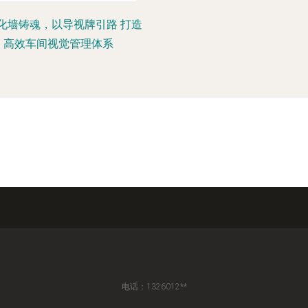
化墙铸魂，以导视牌引路 打造
高效车间视觉管理体系
电话：1326012**