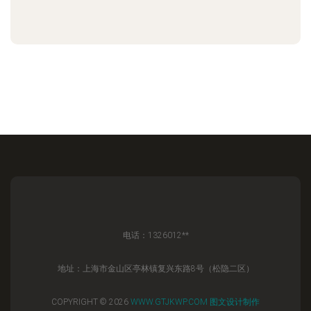
电话：1326012**
地址：上海市金山区亭林镇复兴东路8号（松隐二区）
COPYRIGHT © 2026
WWW.GTJKWP.COM
图文设计制作