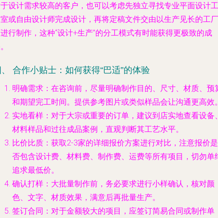
对于设计需求较高的客户，也可以考虑先独立寻找专业平面设计
作室或自由设计师完成设计，再将定稿文件交由以生产见长的工
店进行制作，这种“设计+生产”的分工模式有时能获得更极致的成
果。
四、 合作小贴士：如何获得“巴适”的体验
明确需求
：在咨询前，尽量明确制作目的、尺寸、材质、预
和期望完工时间。提供参考图片或类似样品会让沟通更高效
实地看样
：对于大宗或重要的订单，建议到店实地查看设备
材料样品和过往成品案例，直观判断其工艺水平。
比价比质
：获取2-3家的详细报价方案进行对比，注意报价是
否包含设计费、材料费、制作费、运费等所有项目，切勿单
追求最低价。
确认打样
：大批量制作前，务必要求进行小样确认，核对颜
色、文字、材质效果，满意后再批量生产。
签订合同
：对于金额较大的项目，应签订简易合同或制作单