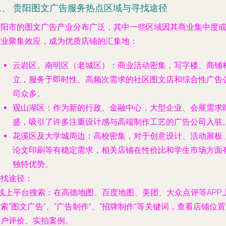
二、 贵阳图文广告服务热点区域与寻找途径
贵阳市的图文广告产业分布广泛，其中一些区域因其商业集中度
产业聚集效应，成为优质店铺的汇集地：
云岩区、南明区（老城区）
：商业活动密集，写字楼、商铺
立，服务于即时性、高频次需求的社区图文店和综合性广告
司众多。
观山湖区
：作为新的行政、金融中心，大型企业、会展需求
盛，吸引了许多注重设计感与高端制作工艺的广告公司入驻
花溪区及大学城周边
：高校密集，对于创意设计、活动展板
论文印刷等有稳定需求，相关店铺在性价比和学生市场方面
独特优势。
寻找途径
：
线上平台搜索
：在高德地图、百度地图、美团、大众点评等APP
索“图文广告”、“广告制作”、“招牌制作”等关键词，查看店铺位
用户评价、实拍案例。