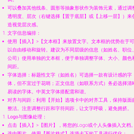
可以叠加其他线条、圆形等抽象形状作为装饰元素，通过调
透明度、层次（右键选择【置于底层】或【上移一层】）来
造视觉层次感。
文字信息编排
：
使用【插入】>【文本框】来放置文字。文本框的优势在于
以自由移动和旋转。建议为不同层级的信息（如姓名、职位
公司）使用单独的文本框，便于单独调整字体、大小、颜色
间距。
字体选择
：标题性文字（如姓名）可选择一款有设计感的字
体，但不宜过于花哨；正文信息（如联系方式）务必选择清
易读的字体。中英文字体搭配需和谐。
对齐与间距
：利用【开始】选项卡中的对齐工具，保持版面
整洁。注意调整行距和字符间距，让文字呼吸，避免拥挤。
Logo与图像处理
：
点击【插入】>【图片】，将您的Logo或个人头像插入文档
选中图片，使用【图片格式】选项卡下的工具进行优化：