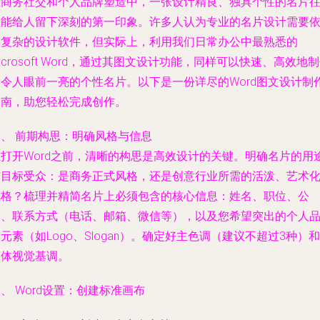
在商务社交和个人品牌塑造中，一张设计精良、独具个性的名片
往能给人留下深刻的第一印象。许多人认为专业的名片设计需要
赖复杂的设计软件，但实际上，利用我们日常办公中最熟悉的
icrosoft Word，通过其图文设计功能，同样可以快速、高效地
出令人眼前一亮的个性名片。以下是一份详尽的Word图文设计制
指南，助您轻松完成创作。
一、 前期构思：明确风格与信息
在打开Word之前，清晰的构思是高效设计的关键。明确名片的用
与目标受众：是商务正式风格，还是创意行业所需的活泼、艺术
风格？梳理并精简名片上必须包含的核心信息：姓名、职位、公
司、联系方式（电话、邮箱、微信等），以及您希望突出的个人
元素（如Logo、Slogan）。确定好主色调（建议不超过3种）和
整体视觉基调。
、 Word设置：创建标准画布