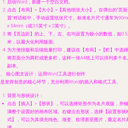
启动Word，新建一个空白文档。
点击【布局】>【大小】>【其他纸张大小】。在弹出的“页面
置”对话框中，手动设置纸张尺寸。标准名片尺寸通常为90m
x 54mm（或3.5英寸 x 2英寸）。
将【页边距】的上、下、左、右均设置为较小的数值，如0.5
米，以最大化利用版面。
为方便排版和后续批量打印，建议在【布局】>【栏】中选
将页面分为两栏或更多栏，这样一张A4纸上可以排列多个名
副本。
、 核心图文设计：运用Word工具进行创作
这是发挥创意的核心环节，充分利用Word的插入和格式工具。
背景与形状设计
：
点击【插入】>【形状】，可以选择矩形作为名片底版，并
满整个设置好的画布区域。右键点击形状，选择【设置形状
式】，可以为其填充纯色、渐变、纹理甚至图片，奠定名片
调。