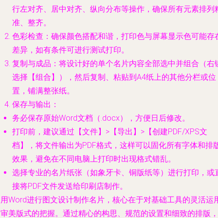
行左对齐、居中对齐、纵向分布等操作，确保所有元素排列
准、整齐。
色彩检查
：确保颜色搭配和谐，打印色与屏幕显示色可能存
差异，如有条件可进行测试打印。
复制与成品
：将设计好的单个名片内容全部选中并组合（右
选择【组合】），然后复制、粘贴到A4纸上的其他分栏或位
置，铺满整张纸。
保存与输出
：
务必保存原始Word文档（.docx），方便日后修改。
打印前，建议通过【文件】>【导出】>【创建PDF/XPS文
档】，将文件输出为PDF格式，这样可以固化所有字体和排
效果，避免在不同电脑上打印时出现格式错乱。
选择专业的名片纸张（如象牙卡、铜版纸等）进行打印，或
接将PDF文件发送给印刷店制作。
利用Word进行图文设计制作名片，核心在于对基础工具的灵活运
和审美版式的把握。通过精心的构思、规范的设置和细致的排版