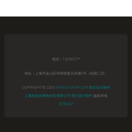
电话：1326012**
地址：上海市金山区亭林镇复兴东路8号（松隐二区）
COPYRIGHT © 2026
WWW.GTJKWP.COM
图文设计制作
上海桂套富网络科技有限公司
图文设计制作
版权所有
SITEMAP