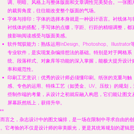
调、明暗、风格上与整体版面和文章调性完美契合。一张图
的裁剪角度，往往能改变整个版面的气场。
字体与排印
：字体的选择本身就是一种设计语言。衬线体与
衬线体的搭配，手写体的点缀，字距、行距的精细调整，都
接影响阅读感受与版面美感。
软件驾驭能力
：熟练运用InDesign、Photoshop、Illustrator
专业软件，是实现复杂编排想法的基础。特别是对于网格系
统、段落样式、对象库等功能的深入掌握，能极大提升设计
率和规范性。
印刷工艺意识
：优秀的设计师必须懂印刷。纸张的克重与触
感、专色的运用、特殊工艺（如烫金、UV、压纹）的规划，
些制作端的考量，从设计之初就应融入构思，它们能让图文
屏幕跃然纸上，获得升华。
**
总而言之，杂志设计中的图文编排，是一场在限制中寻求自由的
造。它考验的不仅是设计师的审美眼光，更是其统筹规划的逻辑