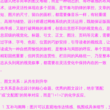
杂志版式绝非简单的图文堆砌，而是一种动态的、有呼吸感的布
艺术。这种灵活性体现在多个层面。是节奏与韵律的掌控。文章
长短、图片的尺寸、留白的面积，都需要像音乐一样，有轻重缓
急、高潮与铺垫。设计师通过网格系统的灵活运用，既能保证版
的秩序感，又能打破网格的束缚，创造出意想不到的视觉焦点。
信息层级的视觉化。标题、引文、正文、图注、页码等元素，需
通过字体、字号、色彩、位置的巧妙安排，引导读者的视线流，
阅读成为一种自然而愉悦的旅程。是整体与局部的呼应。单个页
的精彩固然重要，但跨页的连贯性、栏目间的风格统一、乃至整
杂志从头到尾的视觉叙事，都需要在灵活变化中保持内在的一致
性。
二、图文关系：从共生到升华
图文关系是杂志设计的核心命题。优秀的图文设计，绝非“图配
”或“文配图”的简单对应，而是“1+1>2”的化学反应。
互补与阐释
：图片可以直观地传达情感、氛围或具体细节，