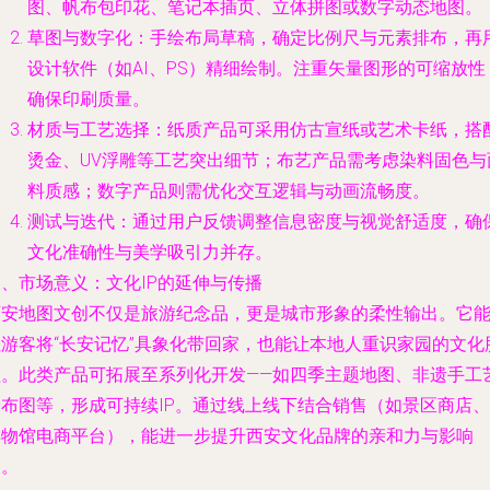
图、帆布包印花、笔记本插页、立体拼图或数字动态地图。
草图与数字化：手绘布局草稿，确定比例尺与元素排布，再
设计软件（如AI、PS）精细绘制。注重矢量图形的可缩放性
确保印刷质量。
材质与工艺选择：纸质产品可采用仿古宣纸或艺术卡纸，搭
烫金、UV浮雕等工艺突出细节；布艺产品需考虑染料固色与
料质感；数字产品则需优化交互逻辑与动画流畅度。
测试与迭代：通过用户反馈调整信息密度与视觉舒适度，确
文化准确性与美学吸引力并存。
、市场意义：文化IP的延伸与传播
西安地图文创不仅是旅游纪念品，更是城市形象的柔性输出。它
让游客将“长安记忆”具象化带回家，也能让本地人重识家园的文化
理。此类产品可拓展至系列化开发——如四季主题地图、非遗手工
分布图等，形成可持续IP。通过线上线下结合销售（如景区商店、
博物馆电商平台），能进一步提升西安文化品牌的亲和力与影响
力。