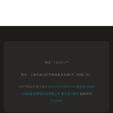
电话：1326012**
地址：上海市金山区亭林镇复兴东路8号（松隐二区）
COPYRIGHT © 2026
WWW.GTJKWP.COM
图文设计制作
上海桂套富网络科技有限公司
图文设计制作
版权所有
SITEMAP