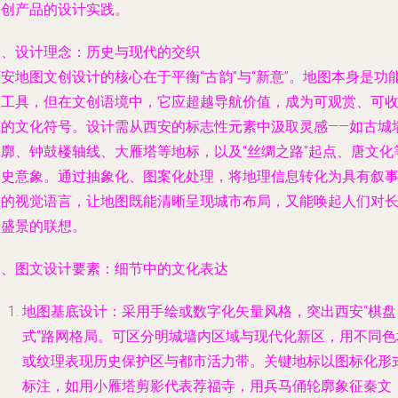
文创产品的设计实践。
一、设计理念：历史与现代的交织
安地图文创设计的核心在于平衡“古韵”与“新意”。地图本身是功
性工具，但在文创语境中，它应超越导航价值，成为可观赏、可
藏的文化符号。设计需从西安的标志性元素中汲取灵感——如古城
轮廓、钟鼓楼轴线、大雁塔等地标，以及“丝绸之路”起点、唐文化
历史意象。通过抽象化、图案化处理，将地理信息转化为具有叙
性的视觉语言，让地图既能清晰呈现城市布局，又能唤起人们对
安盛景的联想。
二、图文设计要素：细节中的文化表达
地图基底设计：采用手绘或数字化矢量风格，突出西安“棋盘
式”路网格局。可区分明城墙内区域与现代化新区，用不同色
或纹理表现历史保护区与都市活力带。关键地标以图标化形
标注，如用小雁塔剪影代表荐福寺，用兵马俑轮廓象征秦文