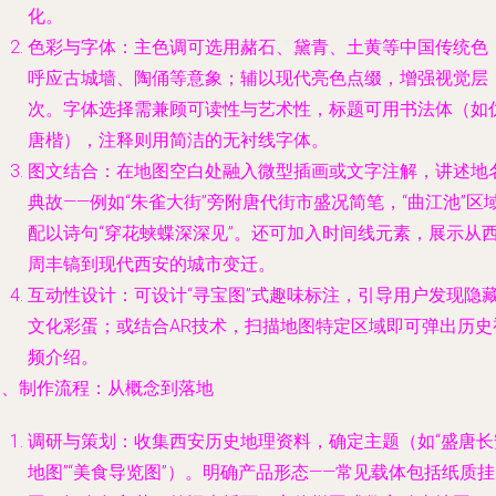
化。
色彩与字体：主色调可选用赭石、黛青、土黄等中国传统色
呼应古城墙、陶俑等意象；辅以现代亮色点缀，增强视觉层
次。字体选择需兼顾可读性与艺术性，标题可用书法体（如
唐楷），注释则用简洁的无衬线字体。
图文结合：在地图空白处融入微型插画或文字注解，讲述地
典故——例如“朱雀大街”旁附唐代街市盛况简笔，“曲江池”区
配以诗句“穿花蛱蝶深深见”。还可加入时间线元素，展示从
周丰镐到现代西安的城市变迁。
互动性设计：可设计“寻宝图”式趣味标注，引导用户发现隐
文化彩蛋；或结合AR技术，扫描地图特定区域即可弹出历史
频介绍。
三、制作流程：从概念到落地
调研与策划：收集西安历史地理资料，确定主题（如“盛唐长
地图”“美食导览图”）。明确产品形态——常见载体包括纸质挂