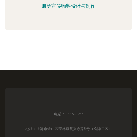
册等宣传物料设计与制作
电话：1326012**
地址：上海市金山区亭林镇复兴东路8号（松隐二区）