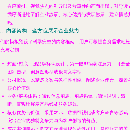
有序编排、视觉焦点的引导以及故事性的画面串联，引导读
循序渐进地了解企业故事、核心优势与发展愿景，建立情感
鸣。
二、内容架构：全方位展示企业魅力
我们的模板预设了科学完整的内容框架，用户可根据自身需求轻
填充与定制：
封面/封底
：强品牌标识设计，第一眼即捕获注意力。可选全
图冲击型、创意图形型或极简文字型。
公司概况
：以精炼文案与象征性图像，阐述企业使命、愿景
核心价值观。
业务/服务体系
：通过信息图表、图标系统与简洁说明，清
晰、直观地展示产品线或服务矩阵。
核心优势与价值
：采用对比、数据可视化或客户证言等形式
突出企业的独特竞争力与为客户创造的价值。
成功案例展示
：图文并茂地呈现代表性项目，是说服力的关