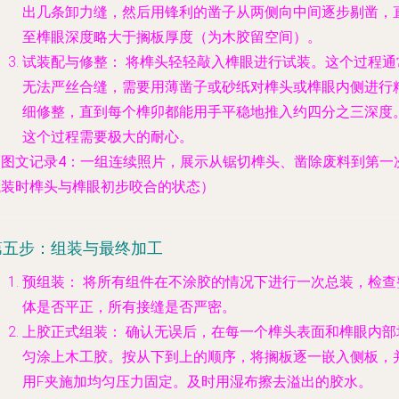
出几条卸力缝，然后用锋利的凿子从两侧向中间逐步剔凿，
至榫眼深度略大于搁板厚度（为木胶留空间）。
试装配与修整：
将榫头轻轻敲入榫眼进行试装。这个过程通
无法严丝合缝，需要用薄凿子或砂纸对榫头或榫眼内侧进行
细修整，直到每个榫卯都能用手平稳地推入约四分之三深度
这个过程需要极大的耐心。
（图文记录4：一组连续照片，展示从锯切榫头、凿除废料到第一
试装时榫头与榫眼初步咬合的状态）
第五步：组装与最终加工
预组装：
将所有组件在不涂胶的情况下进行一次总装，检查
体是否平正，所有接缝是否严密。
上胶正式组装：
确认无误后，在每一个榫头表面和榫眼内部
匀涂上木工胶。按从下到上的顺序，将搁板逐一嵌入侧板，
用F夹施加均匀压力固定。及时用湿布擦去溢出的胶水。