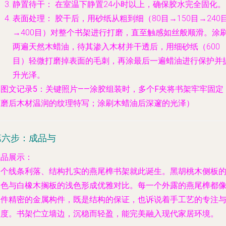
静置待干：
在室温下静置24小时以上，确保胶水完全固化。
表面处理：
胶干后，用砂纸从粗到细（80目→150目→240
→400目）对整个书架进行打磨，直至触感如丝般顺滑。涂
两遍天然木蜡油，待其渗入木材并干透后，用细砂纸（600
目）轻微打磨掉表面的毛刺，再涂最后一遍蜡油进行保护并
升光泽。
（图文记录5：关键照片——涂胶组装时，多个F夹将书架牢牢固定
打磨后木材温润的纹理特写；涂刷木蜡油后深邃的光泽）
第六步：成品与
成品展示：
一个线条利落、结构扎实的燕尾榫书架就此诞生。黑胡桃木侧板
深色与白橡木搁板的浅色形成优雅对比。每一个外露的燕尾榫都
一件精密的金属构件，既是结构的保证，也诉说着手工艺的专注
温度。书架伫立墙边，沉稳而轻盈，能完美融入现代家居环境。