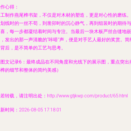
制作心得：
手工制作燕尾榫书架，不仅是对木材的塑造，更是对心性的磨练
从划线时的一丝不苟，到凿卯时的沉心静气，再到组装时的期待
欣喜，每一步都凝结着时间与专注。当最后一块木板严丝合缝地
入，发出的那一声清脆的“咔嗒”声，便是对手艺人最好的奖赏。简
的背后，是不简单的工艺与思考。
（图文记录6：最终成品在不同角度和光线下的展示图，重点突出
尾榫的细节和整体的简约美感）
若转载，请注明出处：http://www.gtjkwp.com/product/65.html
新时间：2026-08-05 17:18:01