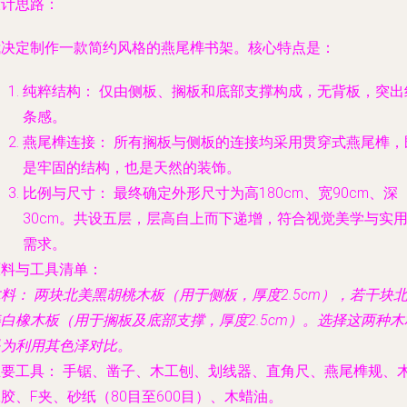
设计思路：
我决定制作一款简约风格的燕尾榫书架。核心特点是：
纯粹结构：
仅由侧板、搁板和底部支撑构成，无背板，突出
条感。
燕尾榫连接：
所有搁板与侧板的连接均采用贯穿式燕尾榫，
是牢固的结构，也是天然的装饰。
比例与尺寸：
最终确定外形尺寸为高180cm、宽90cm、深
30cm。共设五层，层高自上而下递增，符合视觉美学与实
需求。
原料与工具清单：
木料：
两块北美黑胡桃木板（用于侧板，厚度2.5cm），若干块
白橡木板（用于搁板及底部支撑，厚度2.5cm）。选择这两种木
是为利用其色泽对比。
主要工具：
手锯、凿子、木工刨、划线器、直角尺、燕尾榫规、
胶、F夹、砂纸（80目至600目）、木蜡油。