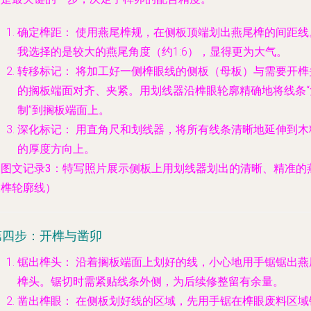
确定榫距：
使用燕尾榫规，在侧板顶端划出燕尾榫的间距线
我选择的是较大的燕尾角度（约1:6），显得更为大气。
转移标记：
将加工好一侧榫眼线的侧板（母板）与需要开榫
的搁板端面对齐、夹紧。用划线器沿榫眼轮廓精确地将线条“
制”到搁板端面上。
深化标记：
用直角尺和划线器，将所有线条清晰地延伸到木
的厚度方向上。
（图文记录3：特写照片展示侧板上用划线器划出的清晰、精准的
尾榫轮廓线）
第四步：开榫与凿卯
锯出榫头：
沿着搁板端面上划好的线，小心地用手锯锯出燕
榫头。锯切时需紧贴线条外侧，为后续修整留有余量。
凿出榫眼：
在侧板划好线的区域，先用手锯在榫眼废料区域