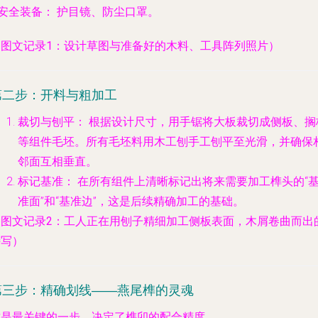
安全装备：
护目镜、防尘口罩。
（图文记录1：设计草图与准备好的木料、工具阵列照片）
第二步：开料与粗加工
裁切与刨平：
根据设计尺寸，用手锯将大板裁切成侧板、搁
等组件毛坯。所有毛坯料用木工刨手工刨平至光滑，并确保
邻面互相垂直。
标记基准：
在所有组件上清晰标记出将来需要加工榫头的“
准面”和“基准边”，这是后续精确加工的基础。
（图文记录2：工人正在用刨子精细加工侧板表面，木屑卷曲而出
特写）
第三步：精确划线——燕尾榫的灵魂
这是最关键的一步，决定了榫卯的配合精度。